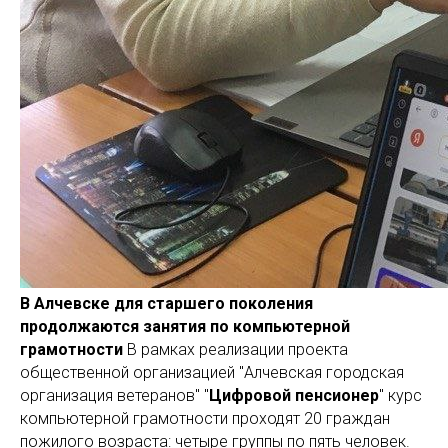
В Алчевске для старшего поколения
продолжаются занятия по компьютерной
грамотности
В рамках реализации проекта
общественной организацией "Алчевская городская
организация ветеранов" "
Цифровой пенсионер
" курс
компьютерной грамотности проходят 20 граждан
пожилого возраста: четыре группы по пять человек.