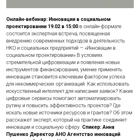
Онлайн-вебинар: Инновации в социальном
проектировании 19.02 в 15:00
в онлайн-формате
состоится экспертная встреча, посвященная
внедрению современных подходов в деятельность
НКО и социальных предприятий — «Инновации в
социальном проектировании».В условиях
стремительной цифровизации и появления новых
инструментов финансирования, умение применять
инновации становится ключевым фактором успеха
для некоммерческих организаций. Как использовать
искусственный интеллект для написания заявок? Какие
цифровые сервисы помогают автоматизировать
рутину и повысить эффективность проектов? Где
искать новые источники ресурсов и грантов? Об этом
расскажет эксперт, который на практике соединяет
инновации и социальную сферу.
Спикер: Анна
Пушенко Директор АНО Агентство инноваций